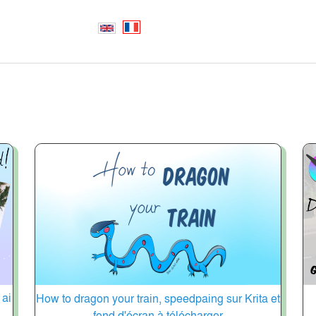
 ai
How to dragon your train, speedpaing sur Krita et
fond d'écran à télécharger